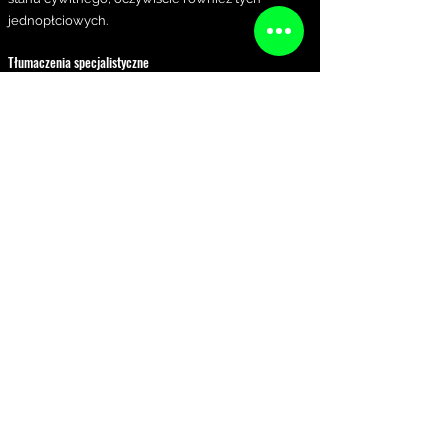
jednopłciowych.
Tłumaczenia specjalistyczne
Tłumaczę teksty specjalistyczne przede
wszystkim z zakresu prawa, gospodarki,
gastronomii i enologii, energetyki oraz kultury.
Cennik i wynagrodzenie
Koszt zależy od rodzaju dokumentu, kierunku
tłumaczenia, objętości, pilności oraz celu
wykorzystania.
tłumaczenia pisemne są co do zasady rozliczane
według wierszy obliczeniowych
standardowa cena za jeden wiersz obliczeniowy
wynosi 2,20 EUR
minimalna cena tłumaczenia poświadczonego
wynosi 72 EUR
tłumaczenia ustne w sądzie, urzędzie lub
kancelarii notarialnej są rozliczane według czasu
pracy