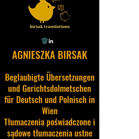
AGNIESZKA BIRSAK
Beglaubigte Übersetzungen
und Gerichtsdolmetschen
für Deutsch und Polnisch in
Wien
Tłumaczenia poświadczone i
sądowe tłumaczenia ustne